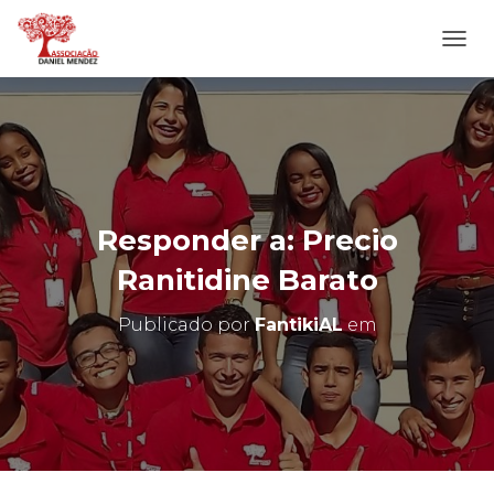
A
L
T
E
R
N
A
R
N
Responder a: Precio
A
V
Ranitidine Barato
E
G
Publicado por
FantikiAL
em
A
Ç
Ã
O