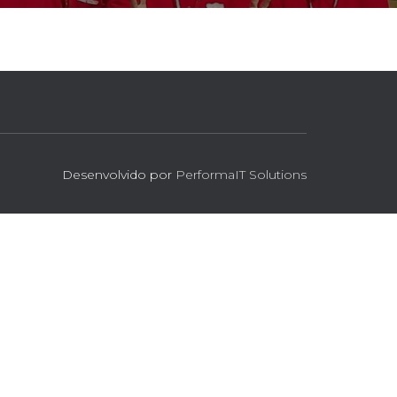
Desenvolvido por
PerformaIT Solutions