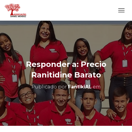
A
L
T
E
R
N
A
R
N
Responder a: Precio
A
V
Ranitidine Barato
E
G
Publicado por
FantikiAL
em
A
Ç
Ã
O