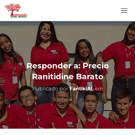
A
L
T
E
R
N
A
R
N
Responder a: Precio
A
V
Ranitidine Barato
E
G
Publicado por
FantikiAL
em
A
Ç
Ã
O