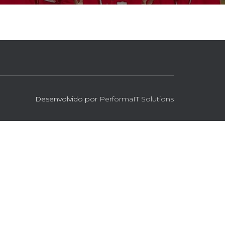
Desenvolvido por
PerformaIT Solutions