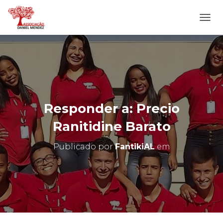
A
L
T
E
R
N
A
R
N
Responder a: Precio
A
V
Ranitidine Barato
E
G
Publicado por
FantikiAL
em
A
Ç
Ã
O