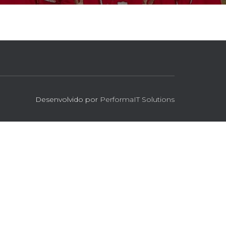
Desenvolvido por
PerformaIT Solutions