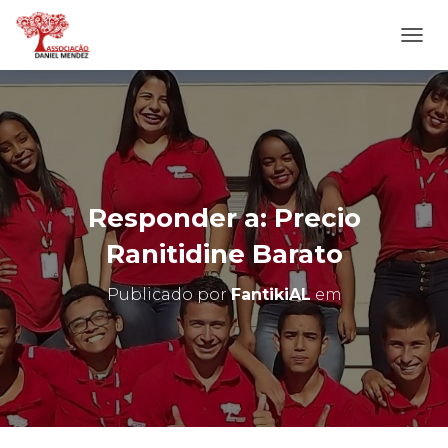
A
L
T
E
R
N
A
R
N
Responder a: Precio
A
V
Ranitidine Barato
E
G
Publicado por
FantikiAL
em
A
Ç
Ã
O