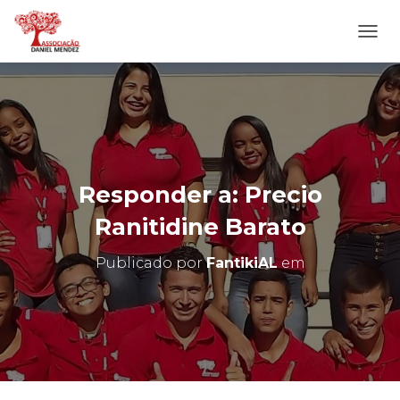
A
L
T
E
R
N
A
R
N
Responder a: Precio
A
V
Ranitidine Barato
E
G
Publicado por
FantikiAL
em
A
Ç
Ã
O