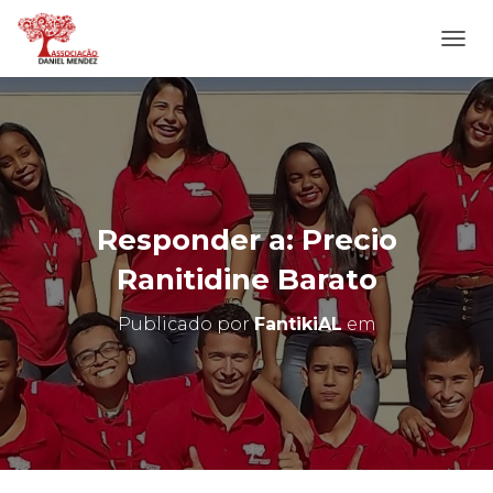
A
L
T
E
R
N
A
R
N
Responder a: Precio
A
V
Ranitidine Barato
E
G
Publicado por
FantikiAL
em
A
Ç
Ã
O