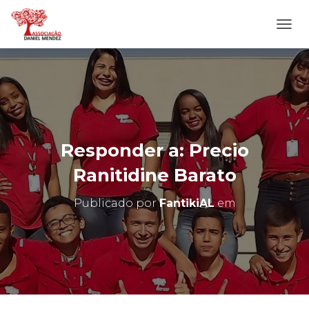
A
L
T
E
R
N
A
R
N
Responder a: Precio
A
V
Ranitidine Barato
E
G
Publicado por
FantikiAL
em
A
Ç
Ã
O