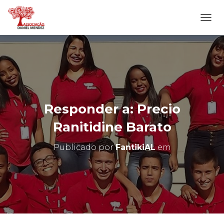
A
L
T
E
R
N
A
R
N
Responder a: Precio
A
V
Ranitidine Barato
E
G
Publicado por
FantikiAL
em
A
Ç
Ã
O