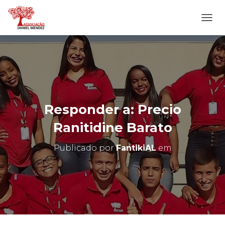
A
L
T
E
R
N
A
R
N
Responder a: Precio
A
V
Ranitidine Barato
E
G
Publicado por
FantikiAL
em
A
Ç
Ã
O