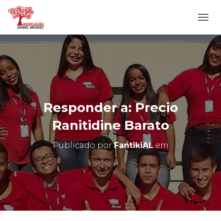
A
L
T
E
R
N
A
R
N
Responder a: Precio
A
V
Ranitidine Barato
E
G
Publicado por
FantikiAL
em
A
Ç
Ã
O