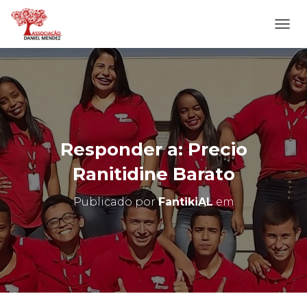
A
L
T
E
R
N
A
R
N
Responder a: Precio
A
V
Ranitidine Barato
E
G
Publicado por
FantikiAL
em
A
Ç
Ã
O