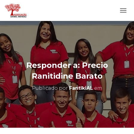
A
L
T
E
R
N
A
R
N
Responder a: Precio
A
V
Ranitidine Barato
E
G
Publicado por
FantikiAL
em
A
Ç
Ã
O