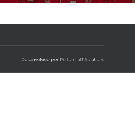
Desenvolvido por
PerformaIT Solutions