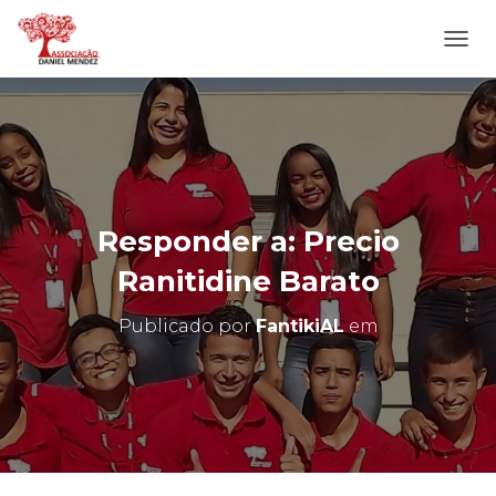
A
L
T
E
R
N
A
R
N
Responder a: Precio
A
V
Ranitidine Barato
E
G
Publicado por
FantikiAL
em
A
Ç
Ã
O