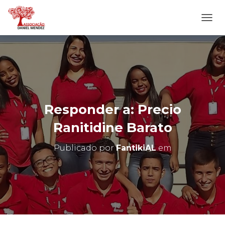
A
L
T
E
R
N
A
R
N
Responder a: Precio
A
V
Ranitidine Barato
E
G
Publicado por
FantikiAL
em
A
Ç
Ã
O