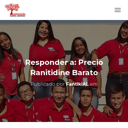
A
L
T
E
R
N
A
R
N
Responder a: Precio
A
V
Ranitidine Barato
E
G
Publicado por
FantikiAL
em
A
Ç
Ã
O