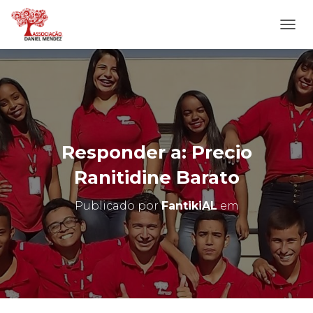
A
L
T
E
R
N
A
R
N
Responder a: Precio
A
V
Ranitidine Barato
E
G
Publicado por
FantikiAL
em
A
Ç
Ã
O