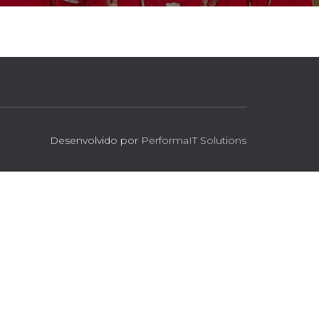
Desenvolvido por
PerformaIT Solutions