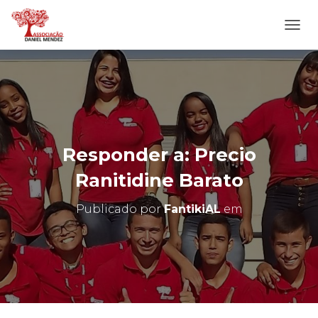
A
L
T
E
R
N
A
R
N
Responder a: Precio
A
V
Ranitidine Barato
E
G
Publicado por
FantikiAL
em
A
Ç
Ã
O