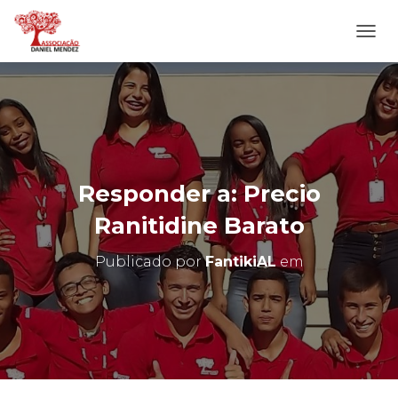
A
L
T
E
R
N
A
R
N
Responder a: Precio
A
V
Ranitidine Barato
E
G
Publicado por
FantikiAL
em
A
Ç
Ã
O