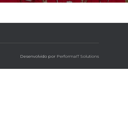
Desenvolvido por
PerformaIT Solutions