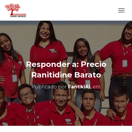
A
L
T
E
R
N
A
R
N
Responder a: Precio
A
V
Ranitidine Barato
E
G
Publicado por
FantikiAL
em
A
Ç
Ã
O