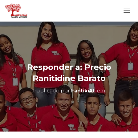
A
L
T
E
R
N
A
R
N
Responder a: Precio
A
V
Ranitidine Barato
E
G
Publicado por
FantikiAL
em
A
Ç
Ã
O