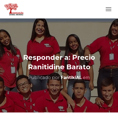
A
L
T
E
R
N
A
R
N
Responder a: Precio
A
V
Ranitidine Barato
E
G
Publicado por
FantikiAL
em
A
Ç
Ã
O