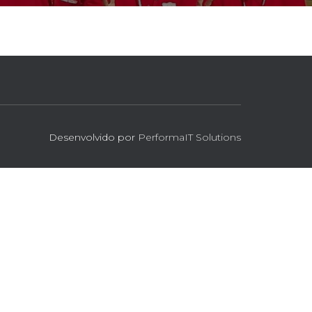
Desenvolvido por
PerformaIT Solutions