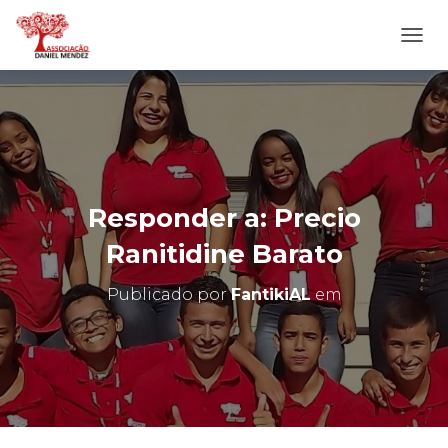
A
L
T
E
R
N
A
R
N
Responder a: Precio
A
V
Ranitidine Barato
E
G
Publicado por
FantikiAL
em
A
Ç
Ã
O