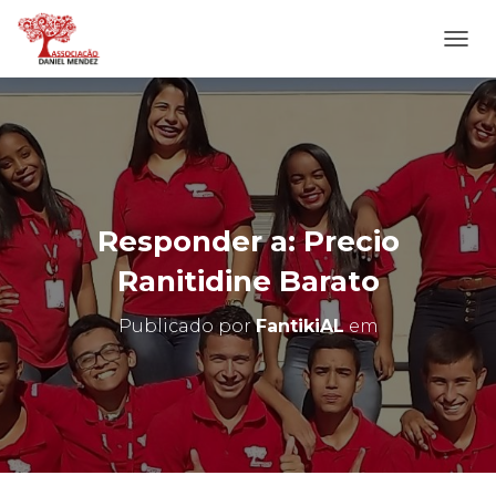
A
L
T
E
R
N
A
R
N
Responder a: Precio
A
V
Ranitidine Barato
E
G
Publicado por
FantikiAL
em
A
Ç
Ã
O