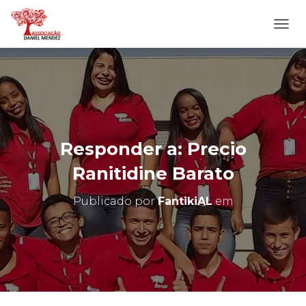
A
L
T
E
R
N
A
R
N
Responder a: Precio
A
V
Ranitidine Barato
E
G
Publicado por
FantikiAL
em
A
Ç
Ã
O