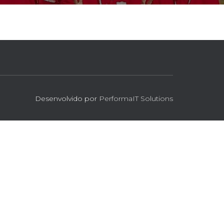
Desenvolvido por
PerformaIT Solutions