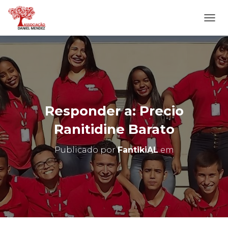
A
L
T
E
R
N
A
R
N
Responder a: Precio
A
V
Ranitidine Barato
E
G
Publicado por
FantikiAL
em
A
Ç
Ã
O