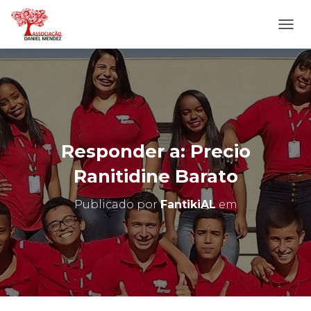
A
L
T
E
R
N
A
R
N
Responder a: Precio
A
V
Ranitidine Barato
E
G
Publicado por
FantikiAL
em
A
Ç
Ã
O