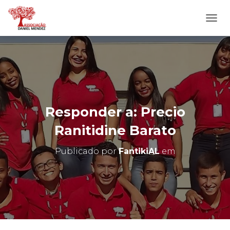
A
L
T
E
R
N
A
R
N
Responder a: Precio
A
V
Ranitidine Barato
E
G
Publicado por
FantikiAL
em
A
Ç
Ã
O