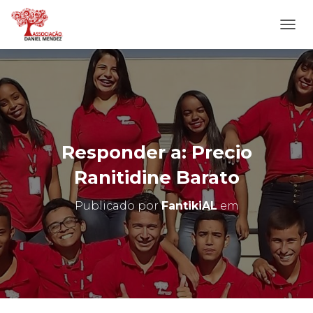
A
L
T
E
R
N
A
R
N
Responder a: Precio
A
V
Ranitidine Barato
E
G
Publicado por
FantikiAL
em
A
Ç
Ã
O