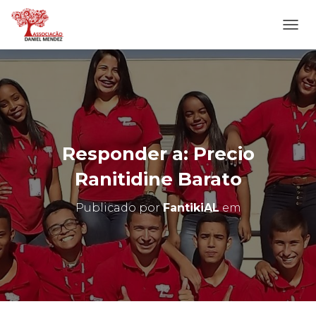
A
L
T
E
R
N
A
R
N
Responder a: Precio
A
V
Ranitidine Barato
E
G
Publicado por
FantikiAL
em
A
Ç
Ã
O