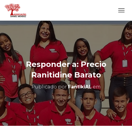
A
L
T
E
R
N
A
R
N
Responder a: Precio
A
V
Ranitidine Barato
E
G
Publicado por
FantikiAL
em
A
Ç
Ã
O