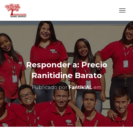
A
L
T
E
R
N
A
R
N
Responder a: Precio
A
V
Ranitidine Barato
E
G
Publicado por
FantikiAL
em
A
Ç
Ã
O