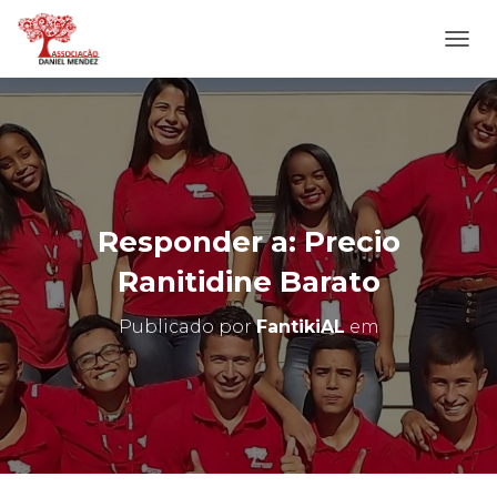
A
L
T
E
R
N
A
R
N
Responder a: Precio
A
V
Ranitidine Barato
E
G
Publicado por
FantikiAL
em
A
Ç
Ã
O