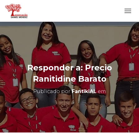
A
L
T
E
R
N
A
R
N
Responder a: Precio
A
V
Ranitidine Barato
E
G
Publicado por
FantikiAL
em
A
Ç
Ã
O