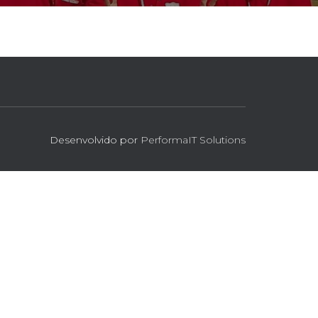
Desenvolvido por
PerformaIT Solutions