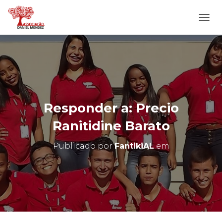
A
L
T
E
R
N
A
R
N
Responder a: Precio
A
V
Ranitidine Barato
E
G
Publicado por
FantikiAL
em
A
Ç
Ã
O