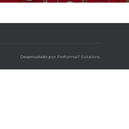
Desenvolvido por
PerformaIT Solutions