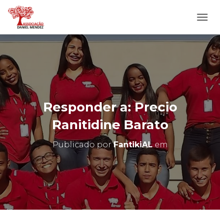
A
L
T
E
R
N
A
R
N
Responder a: Precio
A
V
Ranitidine Barato
E
G
Publicado por
FantikiAL
em
A
Ç
Ã
O