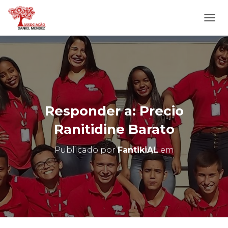
A
L
T
E
R
N
A
R
N
Responder a: Precio
A
V
Ranitidine Barato
E
G
Publicado por
FantikiAL
em
A
Ç
Ã
O