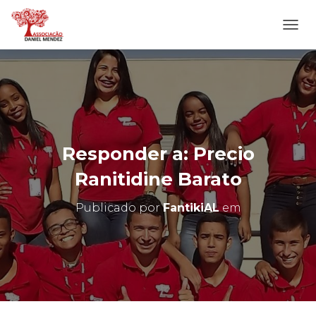
A
L
T
E
R
N
A
R
N
Responder a: Precio
A
V
Ranitidine Barato
E
G
Publicado por
FantikiAL
em
A
Ç
Ã
O