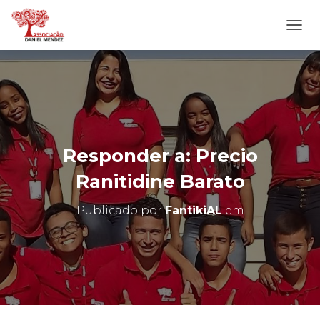
A
L
T
E
R
N
A
R
N
Responder a: Precio
A
V
Ranitidine Barato
E
G
Publicado por
FantikiAL
em
A
Ç
Ã
O