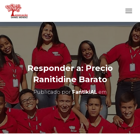
A
L
T
E
R
N
A
R
N
Responder a: Precio
A
V
Ranitidine Barato
E
G
Publicado por
FantikiAL
em
A
Ç
Ã
O